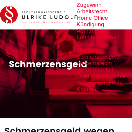
Zugewinn
Arbeitsrecht
Home Office
Kündigung
Abmahnung
Lohn und Gehalt
Zeugnis
Mobbing
Schmerzensgeld
Schmerzensgeld
Verkehrsrecht
Verkehrsunfall
Ordnungswidrigkeit
Verkehrsstrafrecht
Kontakt
Schmerzensgeld wegen